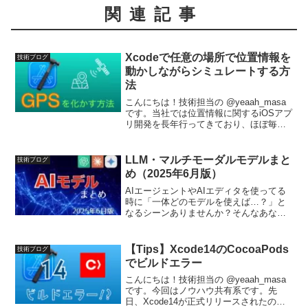
関連記事
Xcodeで任意の場所で位置情報を
技術ブログ
動かしながらシミュレートする方
法
こんにちは！技術担当の @yeaah_masa
です。当社では位置情報に関するiOSアプ
リ開発を長年行ってきており、ほぼ毎日
のように位置情報とにらめっこしていま
す。そんな中であんなことできたらいい
な…ということも多いのですが、意外と
LLM・マルチモーダルモデルまと
技術ブログ
出来ない...
め（2025年6月版）
AIエージェントやAIエディタを使ってる
時に「一体どのモデルを使えば…？」と
なるシーンありませんか？そんなあなた
向けに、最新のAIモデル情報をまとめて
みました！
【Tips】Xcode14のCocoaPods
技術ブログ
でビルドエラー
こんにちは！技術担当の @yeaah_masa
です。今回はノウハウ共有系です。先
日、Xcode14が正式リリースされたので