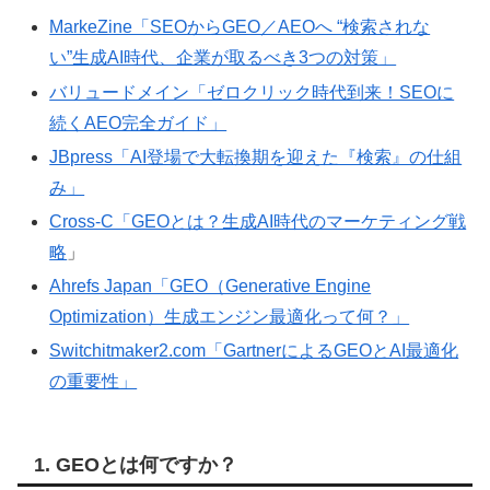
MarkeZine「SEOからGEO／AEOへ “検索されな
い”生成AI時代、企業が取るべき3つの対策」
バリュードメイン「ゼロクリック時代到来！SEOに
続くAEO完全ガイド」
JBpress「AI登場で大転換期を迎えた『検索』の仕組
み」
Cross-C「GEOとは？生成AI時代のマーケティング戦
略
」
Ahrefs Japan「GEO（Generative Engine
Optimization）生成エンジン最適化って何？」
Switchitmaker2.com「GartnerによるGEOとAI最適化
の重要性」
1. GEOとは何ですか？