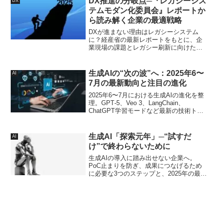
DX推進の分岐点─『レガシーシス
DX
テムモダン化委員会』レポートか
ら読み解く企業の最適戦略
DXが進まない理由はレガシーシステム
に？経産省の最新レポートをもとに、企
業現場の課題とレガシー刷新に向けた実
践的な対応方針をわかりやすく整理しま
す。
生成AIの“次の波”へ：2025年6〜
AI
7月の最新動向と注目の進化
2025年6〜7月における生成AIの進化を整
理。GPT‑5、Veo 3、LangChain、
ChatGPT学習モードなど最新の技術トピ
ックを実務視点で解説します。
生成AI「探索元年」─“試すだ
AI
け”で終わらないために
生成AIの導入に踏み出せない企業へ。
PoC止まりを防ぎ、成果につなげるため
に必要な3つのステップと、2025年の最新
動向を解説します。