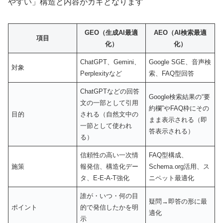
やすい」構造と内容がカギとなります
GEO（生成AI最適
AEO（AI検索最適
項目
化）
化）
ChatGPT、Gemini、
Google SGE、音声検
対象
Perplexityなど
索、FAQ型回答
ChatGPTなどの回答
Google検索結果の“要
文の一部として引用
約欄”やFAQ枠にその
目的
される（自然文中の
まま表示される（即
一節として使われ
答表示される）
る）
信頼性の高い一次情
FAQ型構成、
施策
報発信、構造化デー
Schema.org活用、ス
タ、E-E-A-T強化
ニペット最適化
誰が・いつ・何の目
疑問→即答の形に最
ポイント
的で発信したかを明
適化
示