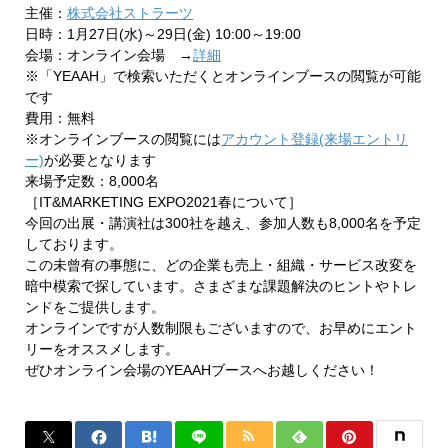
主催：
株式会社ストラーツ
日時：1月27日(水)～29日(金) 10:00～19:00
会場：オンライン会場 →
詳細
※「YEAAH」で検索いただくとオンラインブースの閲覧が可能
です
費用：無料
※オンラインブースの閲覧には
アカウント登録(来場エントリ
ー)
が必要となります
来場予定数：8,000名
［IT&MARKETING EXPO2021春について］
今回の出展・講演社は300社を越え、参加人数も8,000名を予定
しております。
この未曾有の事態に、どの企業も売上・組織・サービス改変を
暗中模索で探しています。さまざまな課題解決のヒントやトレ
ンドをご提供します。
オンラインですが人数制限もございますので、お早めにエント
リーをオススメします。
ぜひオンライン会場のYEAAHブースへお越しください！