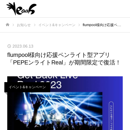
お知らせ
イベント&キャンペーン
flumpool様向け応援ペンライト型アプリ「PEPEンライトReal」が期間限定で復活！
ホーム
2023.06.13
flumpool様向け応援ペンライト型アプリ
「PEPEンライトReal」が期間限定で復活！
イベント&キャンペーン