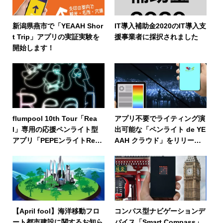
新潟県燕市で「YEAAH Shor
IT導入補助金2020のIT導入支
t Trip」アプリの実証実験を
援事業者に採択されました
開始します！
flumpool 10th Tour「Rea
アプリ不要でライティング演
l」専用の応援ペンライト型
出可能な「ペンライト de YE
アプリ「PEPEンライトRea
AAH クラウド」をリリース
l」をリリース！
しました！
【April fool】海洋移動フロ
コンパス型ナビゲーションデ
ート都市建設に関するお知ら
バイス「Smart Compass」