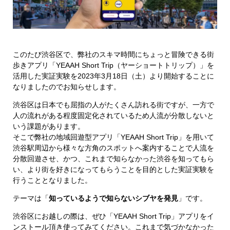
このたび渋谷区で、弊社のスキマ時間にちょっと冒険できる街
歩きアプリ「YEAAH Short Trip（ヤーショートトリップ）」を
活用した実証実験を2023年3月18日（土）より開始することに
なりましたのでお知らせします。
渋谷区は日本でも屈指の人がたくさん訪れる街ですが、一方で
人の流れがある程度固定化されているため人流が分散しないと
いう課題があります。
そこで弊社の地域回遊型アプリ「YEAAH Short Trip」を用いて
渋谷駅周辺から様々な方角のスポットへ案内することで人流を
分散回遊させ、かつ、これまで知らなかった渋谷を知ってもら
い、より街を好きになってもらうことを目的とした実証実験を
行うこととなりました。
テーマは「
知っているようで知らないシブヤを発見
」です。
渋谷区にお越しの際は、ぜひ「YEAAH Short Trip」アプリをイ
ンストール頂き使ってみてください。これまで気づかなかった