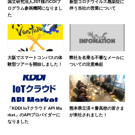
国立研究法人JST様のCOIプ
新型コロナウイルス感染症に
ログラム参画機関になりまし
伴う当社の営業について
た
大阪でスマートコンパスの体
弊社を名乗る不審なメールに
験型ツアーを開始しました！
ついての注意喚起
「KDDI IoTクラウド API Ma
熊本県立済々黌高校の皆さま
rket」のAPIプロバイダーに
が来社されました！
なりました